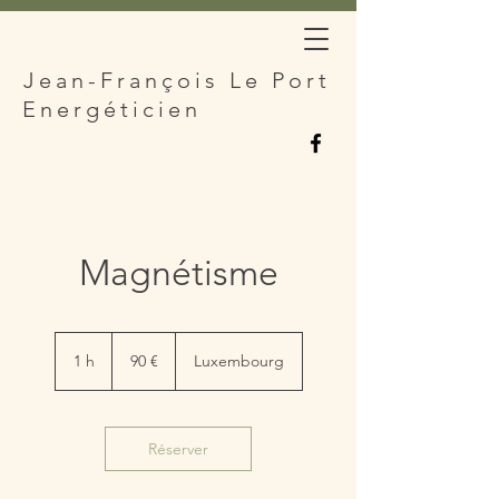
Jean-François Le Port
Energéticien
Magnétisme
90
euros
1 h
1
90 €
Luxembourg
Réserver